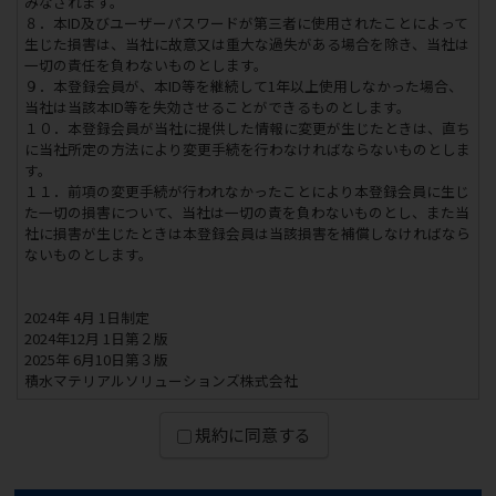
みなされます。
８．本ID及びユーザーパスワードが第三者に使用されたことによって
生じた損害は、当社に故意又は重大な過失がある場合を除き、当社は
一切の責任を負わないものとします。
９．本登録会員が、本ID等を継続して1年以上使用しなかった場合、
当社は当該本ID等を失効させることができるものとします。
１０．本登録会員が当社に提供した情報に変更が生じたときは、直ち
に当社所定の方法により変更手続を行わなければならないものとしま
す。
１１．前項の変更手続が行われなかったことにより本登録会員に生じ
た一切の損害について、当社は一切の責を負わないものとし、また当
社に損害が生じたときは本登録会員は当該損害を補償しなければなら
ないものとします。
2024年 4月 1日制定
2024年12月 1日第２版
2025年 6月10日第３版
積水マテリアルソリューションズ株式会社
規約に同意する