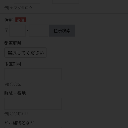
例) ヤマダタロウ
住所
〒
-
住所検索
都道府県
市区町村
例) ○○区
町域・番地
例) ○○町3-24
ビル建物名など