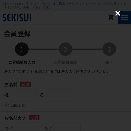
SEKISUI Plus+（セキスイプラス）は、積水マテリアルソリューションズがお届けする
「オンライン通販サイト」 です。
C
l
o
会員登録
s
e
法人でご利用される場合住所には法人の住所をご入力下さい。
お名前
姓
名
例) 山田太郎
お名前カナ
セイ
メイ