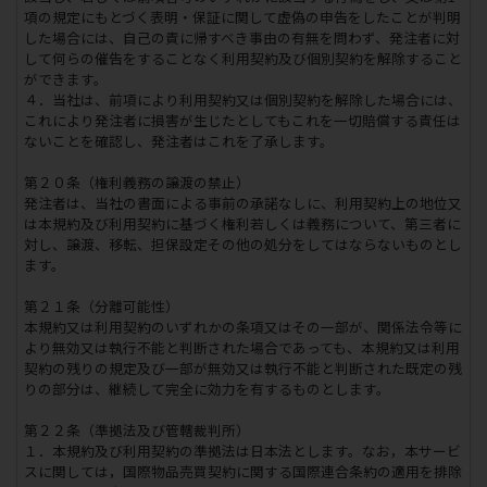
項の規定にもとづく表明・保証に関して虚偽の申告をしたことが判明
した場合には、自己の責に帰すべき事由の有無を問わず、発注者に対
して何らの催告をすることなく利用契約及び個別契約を解除すること
ができます。
４．当社は、前項により利用契約又は個別契約を解除した場合には、
これにより発注者に損害が生じたとしてもこれを一切賠償する責任は
ないことを確認し、発注者はこれを了承します。
第２０条（権利義務の譲渡の禁止）
発注者は、当社の書面による事前の承諾なしに、利用契約上の地位又
は本規約及び利用契約に基づく権利若しくは義務について、第三者に
対し、譲渡、移転、担保設定その他の処分をしてはならないものとし
ます。
第２１条（分離可能性）
本規約又は利用契約のいずれかの条項又はその一部が、関係法令等に
より無効又は執行不能と判断された場合であっても、本規約又は利用
契約の残りの規定及び一部が無効又は執行不能と判断された既定の残
りの部分は、継続して完全に効力を有するものとします。
第２２条（準拠法及び管轄裁判所）
１．本規約及び利用契約の準拠法は日本法とします。なお，本サービ
スに関しては，国際物品売買契約に関する国際連合条約の適用を排除