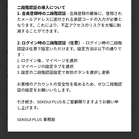
密情報」といいます。）について、相手方の書面による事前の承諾な
二段階認証の導入について
しに第三者に開示又は漏洩してはならないものとします。但し、次の
1. 会員登録時の二段階認証
- 会員登録の最後に、登録され
各号の一に該当することを証明できる情報については秘密情報から除
たメールアドレスに送付される承認コードの入力が必要と
外されます。
なります。これにより、不正アクセスのリスクを大幅に削
（１）開示・知得の時点で既に自らが所有していたもの
減することができます。
（２）開示・知得の時点で既に公知であったもの
（３）開示・知得の後に自らの責めによらず公知となったもの
2. ログイン時の二段階認証（任意）
- ログイン時の二段階
（４）正当な権限を持つ第三者から秘密保持義務を負うことなく合法
認証は任意で設定いただけます。設定方法は以下の通りで
的に入手した情報
す：
２．前項にかかわらず、当社は、本件取引又は本サービス運営の目的
1. ログイン後、マイページを選択
で、当社の業務委託先に発注者の秘密情報を開示することができるも
2. マイページの設定タブを選択
のとします。但し、この場合、当該業務委託先に対して、本条により
3. 設定の二段階認証設定で有効ボタンを選択し更新
自己が負うのと同等の義務を負わせるものとします。
３．第１項にかかわらず、当社、当社グループ会社及び発注者は、裁
お客様のアカウントの安全性を高めるため、ぜひ二段階認
判所、政府機関その他の公的機関により法令に基づき秘密情報の開示
証の設定をお願いいたします。
を強制された場合、当該強制された範囲内で秘密情報を開示すること
ができるものとします。但し、この場合、当該当事者は、当該法令に
引き続き、SEKISUI PLUSをご愛顧賜りますようお願い申
より許容される限りにおいて、事前に他方当事者にその旨を通知する
し上げます。
とともに、開示する情報が秘密情報である旨を当該機関に明示し、秘
密保持を要求するものとします。
SEKISUI PLUS 事務局
４．本サービス及び本件取引における個人情報の取り扱いに関して
は、当社が定める「プライバシーポリシー」に基づき取り扱います。