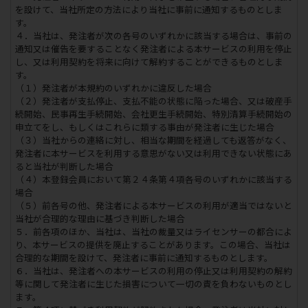
を設けて、当社所定の方法により当社に事前に通知するものとしま
す。
４．当社は、発注者が次の各号のいずれかに該当する場合は、事前の
通知又は催告を要することなく発注者による本サービスの利用を停止
し、又は利用契約を将来に向けて解約することができるものとしま
す。
（１）発注者が本規約のいずれかに違反した場合
（２）発注者が支払停止、支払不能の状態に陥った場合、又は破産手
続開始、民事再生手続開始、会社更生手続開始、特別清算手続開始の
申立てをし、もしくはこれらに類する事由が発注者に生じた場合
（３）当社からの連絡に対し、相当な期間を経過しても返答がなく、
発注者に本サービスを利用する意思がない又は利用できない状態にあ
ると当社が判断した場合
（４）本登録会員において第２４条第４項各号のいずれかに該当する
場合
（５）前各号の他、発注者による本サービスの利用が適当ではないと
当社が合理的な理由に基づき判断した場合
５．前各項のほか、当社は、当社の裁量又はライセンサーの都合によ
り、本サービスの提供を廃止することがあります。この場合、当社は
合理的な期間を設けて、発注者に事前に通知するものとします。
６．当社は、発注者への本サービスの利用の停止又は利用契約の解約
等に関して発注者に生じた損害について一切の責を負わないものとし
ます。