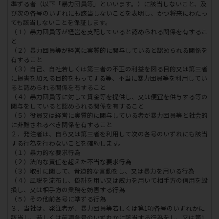
準ずる者（以下「暴力団員等」といいます。）に該当しないこと、及
び次の各号のいずれにも該当しないことを表明し、かつ将来にわたっ
ても該当しないことを保証します。
（１）暴力団員等が経営を支配していると認められる関係を有するこ
と
（２）暴力団員等が経営に実質的に関与していると認められる関係を
有すること
（３）自己、自社若しくは第三者の不正の利益を図る目的又は第三者
に損害を加える目的をもってする等、不当に暴力団員等を利用してい
ると認められる関係を有すること
（４）暴力団員等に対して資金等を提供し、又は便宜を供与する等の
関与をしていると認められる関係を有すること
（５）役員又は経営に実質的に関与している者が暴力団員等と社会的
に非難されるべき関係を有すること
２．発注者は、自ら又は第三者を利用して次の各号のいずれにも該当
する行為を行わないことを確約します。
（１）暴力的な要求行為
（２）法的な責任を超えた不当な要求行為
（３）取引に関して、脅迫的な言動をし、又は暴力を用いる行為
（４）風説を流布し、偽計を用い又は威力を用いて相手方の信用を毀
損し、又は相手方の業務を妨害する行為
（５）その他前各号に準ずる行為
３．当社は、発注者が、暴力団員等若しくは第1項各号のいずれかに
該当し、若しくは前項各号のいずれかに該当する行為をし、又は第1