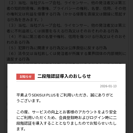
（２）当社、当社グループ会社、ライセンサー、他の発注者又は第三
者の知的財産権、肖像権、プライバシーの権利、名誉、信用、その他
の権利又は利益を侵害する行為（かかる侵害を直接又は間接に惹起す
る行為を含みます。）
（３）当社、当社グループ会社、ライセンサー、他の発注者又は第三
者に不利益若しくは損害を与える行為又はそのおそれのある行為
（４）不当に第三者の名誉や権利、信用を傷つける行為又はそのおそ
れのある行為
（５）犯罪行為に関連する行為又は公序良俗に反する行為
（６）法令又は当社若しくは発注者が所属する業界団体の内部規則に
違反する行為
（７）他の発注者の利用を妨害する行為又はそのおそれがある行為
（８）第三者の本ID等を使用する行為又はその入手を試みる行為
二段階認証導入のおしらせ
（９）反社会的勢力等へ利益を供与する行為
お知らせ
（10）その他、当社、当社グループ会社又はライセンサーが不適切と
2026-01-13
判断する行為
２．当社は、発注者の行為が前項各号のいずれかに該当する場合、発
平素よりSEKISUI PLUSをご利用いただき、誠にありがと
注者に対して事前に通知をすることなく、発注者による本サービスの
うございます。
利用の全部若しくは一部の中断、個別契約の無催告解除、又は本登録
会員の登録情報の全部若しくは一部の抹消をすることができます。
この度、サービスの向上とお客様のアカウントをより安全
にご利用いただくため、会員登録時およびログイン時に二
第１０条（秘密保持）
段階認証を導入することとなりましたのでお知らせいたし
１．当社、当社グループ会社及び発注者は、本サービスの利用に際し
ます。
て知り得た相手方の技術上、営業上及び業務上の秘密情報（以下「秘