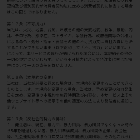
契約及び個別契約が消費者契約法に定める消費者契約に該当する場合
はこの限りではありません。
第１７条（不可抗力）
当社は、火災、地震、台風、津波その他の天変地変、戦争、暴動、内
乱、テロ行為、感染症、ストライキ、争議行為、政府機関等の公権力
による命令・処分・指示・要請その他の不可抗力又は当社の責にも帰
することができない事由（以下総称して「不可抗力」といいます。）
によって、本サービスの履行が妨げられた場合には、本規約その他の
一切の規定にかかわらず、かかる不可抗力によって発注者に生じた損
害について一切の責任を負いません。
第１８条（本規約の変更）
当社は、当社が必要と認めた場合は、本規約を変更することができる
ものとします。本規約を変更する場合、当社は、予め変更の効力発生
日を定め、変更後の本規約の施行時期及び内容を、本サービス上その
他ウェブサイト等への掲示その他の適宜の方法により発注者に通知し
ます。
第１９条（反社会的勢力の排除）
１．発注者は、現在、暴力団、暴力団員、暴力団員でなくなった時か
ら5年を経過しない者、暴力団準構成員、暴力団関係企業、総会屋
等、社会運動等標ぼうゴロ又は特殊知能暴力集団等、その他これらに