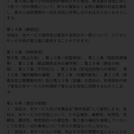
７．第４項に基づき利用契約が解約された場合、発注者は当社に対し
て負う一切の債務について、何らの催告なく当然に期限の利益を喪失
し、直ちに当該債務の一切を当社に弁済しなければならないものとし
ます。
第１４条（再委託）
当社は、本サービス提供及び運営の全部又は一部について、ライセン
サーその他の第三者に委託することができます。
第１５条（存続条項）
第９条（禁止行為）、第１０条（秘密保持）、第１１条（知的財産権
等）、第１２条（輸出関係法令の遵守等）、第１６条（責任の制
限）、第１７条（不可抗力）、第１９条（反社会的勢力の排除）、第
２０条（権利義務の譲渡）、第２１条（分離可能性）、第２２条（準
拠法及び管轄裁判所）及び第２３条（協議）の定めは、利用契約の終
了後及び本サービスの利用終了後もなお有効に存続するものとしま
す。
第１６条（責任の制限）
１．当社は、本サービス及び本商品を“現状有姿”にて提供します。当
社は、本サービスの内容について、その正確性、最新性、有用性、信
頼性、適法性、特定目的への適合性、第三者の権利を侵害していない
ことを含む一切の事項について何らの保証もいたしません。
２．当社は、本サービスに中断、中止その他の障害が生じないことを