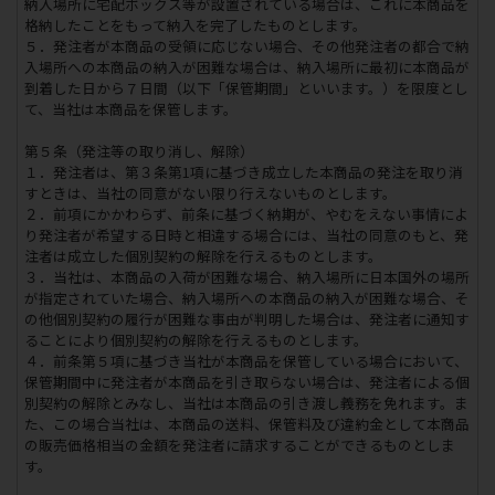
納入場所に宅配ボックス等が設置されている場合は、これに本商品を
格納したことをもって納入を完了したものとします。
５．発注者が本商品の受領に応じない場合、その他発注者の都合で納
入場所への本商品の納入が困難な場合は、納入場所に最初に本商品が
到着した日から７日間（以下「保管期間」といいます。）を限度とし
て、当社は本商品を保管します。
第５条（発注等の取り消し、解除）
１．発注者は、第３条第1項に基づき成立した本商品の発注を取り消
すときは、当社の同意がない限り行えないものとします。
２．前項にかかわらず、前条に基づく納期が、やむをえない事情によ
り発注者が希望する日時と相違する場合には、当社の同意のもと、発
注者は成立した個別契約の解除を行えるものとします。
３．当社は、本商品の入荷が困難な場合、納入場所に日本国外の場所
が指定されていた場合、納入場所への本商品の納入が困難な場合、そ
の他個別契約の履行が困難な事由が判明した場合は、発注者に通知す
ることにより個別契約の解除を行えるものとします。
４．前条第５項に基づき当社が本商品を保管している場合において、
保管期間中に発注者が本商品を引き取らない場合は、発注者による個
別契約の解除とみなし、当社は本商品の引き渡し義務を免れます。ま
た、この場合当社は、本商品の送料、保管料及び違約金として本商品
の販売価格相当の金額を発注者に請求することができるものとしま
す。