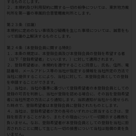
するものとします。
２．本規約及び利用契約に関する一切の紛争については、東京地方裁
判所を第一審の専属的合意管轄裁判所とします。
第２３条（協議）
本規約に定めのない事項及び疑義を生じた事項については、誠意をも
って協議の上解決するものとします。
第２４条（本登録会員に関する特則）
１．本条の規定は、本登録会員及び本登録会員の登録を希望する者
（以下「登録希望者」といいます。）に対して適用されます。
２．登録希望者は、本規約を遵守することに同意し、氏名、住所、電
話番号、メールアドレス等の当社が指定する情報を当社所定の方法で
当社に提供することにより、当社に対して、本登録会員としての登録
を申請することができます。
３．当社は、当社の基準に基づいて登録希望者の本登録会員としての
登録の可否を判断し、当社が登録を認める場合に、その旨を登録希望
者に当社所定の方法により通知します。当該通知が当社から発せられ
た時点で、登録希望者は本登録会員に登録されたものとします。
４．当社は、登録希望者が次の各号のいずれかに該当するときは、登
録を拒否することがあり、またその理由について一切開示する義務を
負いません。なお、登録希望者が本登録会員としての登録を当社に拒
否されたことに関して生じた一切の損害について当社は賠償の責を負
いません。