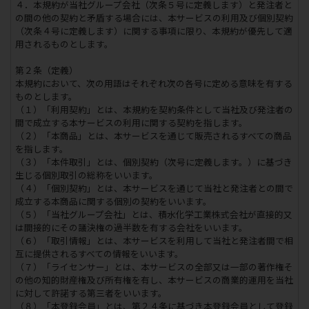
４．本規約が当社グループ会社（次条５号に定義します）と発注者と
の間の他の契約と矛盾する場合には、本サービスの利用及び個別契約
（次条４号に定義します）に関する事項に限り、本規約が優先して適
用されるものとします。
第２条（定義）
本規約において、次の用語はそれぞれ次の各号に定める意味を有する
ものとします。
（１）「利用契約」とは、本規約を契約条件として当社及び発注者の
間で成立する本サービスの利用に関する契約を指します。
（２）「本商品」とは、本サービスを通じて販売されるすべての商品
を指します。
（３）「本件取引」とは、個別契約（次号に定義します。）に基づき
生じる個別取引の総称をいいます。
（４）「個別契約」とは、本サービスを通じて当社と発注者との間で
成立する本商品に関する個別の契約をいいます。
（５）「当社グループ会社」とは、積水化学工業株式会社が直接的又
は間接的にその議決権の過半数を有する会社をいいます。
（６）「取引情報」とは、本サービスを利用して当社と発注者間で相
互に提供されるすべての情報をいいます。
（７）「ライセンサー」とは、本サービスの全部又は一部の著作権そ
の他の知的財産権及び所有権を有し、本サービスの商業的運用を当社
に対して許諾する第三者をいいます。
（８）「本登録会員」とは、第２４条に基づき本登録会員として登録