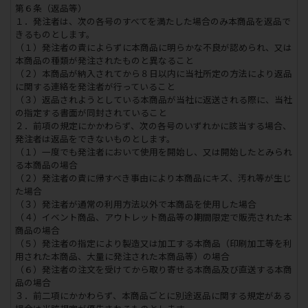
第６条（返品等）
１．発注者は、次の各号のすべてを満たした場合のみ本商品を返品で
きるものとします。
（１）発注者の責によらずに本商品に明らかな不良が認められ、又は
本商品の種類が発注されたものと異なること
（２）本商品が納入されてから８日以内に当社所定の方法により返品
に関する連絡を発注者が行っていること
（３）返品されようとしている本商品が当社に返送される際に、当社
の指定する書面が同封されていること
２．前項の規定にかかわらず、次の各号のいずれかに該当する場合、
発注者は返品をできないものとします。
（１）一度でも発注者において使用を開始し、又は開始したとみられ
る本商品の場合
（２）発注者の責に帰すべき事由により本商品にキズ、汚れ等が生じ
た場合
（３）発注者が通常の利用方法以外で本商品を使用した場合
（４）イベント商品、アウトレット商品等の期間限定で販売された本
商品の場合
（５）発注者の指定により製造又は加工する本商品（印刷加工等を利
用された本商品、大量に発注された本商品等）の場合
（６）発注者の注文を受けてから取り寄せる本商品及び直送する本商
品の場合
３．前二項にかかわらず、本商品ごとに別途返品に関する規定がある