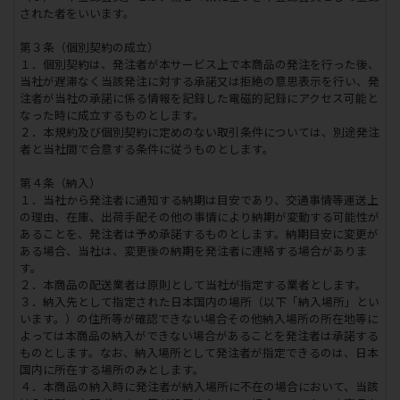
された者をいいます。
第３条（個別契約の成立）
１．個別契約は、発注者が本サービス上で本商品の発注を行った後、
当社が遅滞なく当該発注に対する承諾又は拒絶の意思表示を行い、発
注者が当社の承諾に係る情報を記録した電磁的記録にアクセス可能と
なった時に成立するものとします。
２．本規約及び個別契約に定めのない取引条件については、別途発注
者と当社間で合意する条件に従うものとします。
第４条（納入）
１．当社から発注者に通知する納期は目安であり、交通事情等運送上
の理由、在庫、出荷手配その他の事情により納期が変動する可能性が
あることを、発注者は予め承諾するものとします。納期目安に変更が
ある場合、当社は、変更後の納期を発注者に連絡する場合がありま
す。
２．本商品の配送業者は原則として当社が指定する業者とします。
３．納入先として指定された日本国内の場所（以下「納入場所」とい
います。）の住所等が確認できない場合その他納入場所の所在地等に
よっては本商品の納入ができない場合があることを発注者は承諾する
ものとします。なお、納入場所として発注者が指定できるのは、日本
国内に所在する場所のみとします。
４．本商品の納入時に発注者が納入場所に不在の場合において、当該