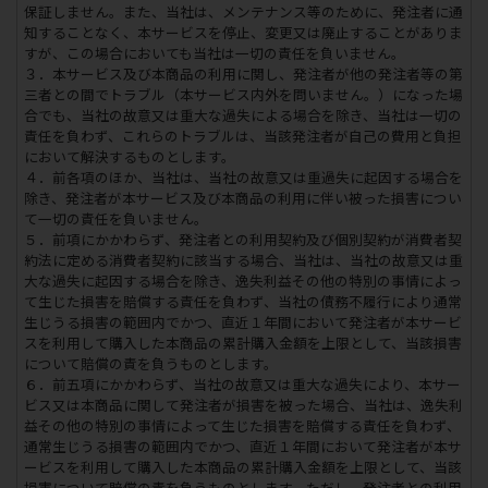
保証しません。また、当社は、メンテナンス等のために、発注者に通
知することなく、本サービスを停止、変更又は廃止することがありま
すが、この場合においても当社は一切の責任を負いません。
３．本サービス及び本商品の利用に関し、発注者が他の発注者等の第
三者との間でトラブル（本サービス内外を問いません。）になった場
合でも、当社の故意又は重大な過失による場合を除き、当社は一切の
責任を負わず、これらのトラブルは、当該発注者が自己の費用と負担
において解決するものとします。
４．前各項のほか、当社は、当社の故意又は重過失に起因する場合を
除き、発注者が本サービス及び本商品の利用に伴い被った損害につい
て一切の責任を負いません。
５．前項にかかわらず、発注者との利用契約及び個別契約が消費者契
約法に定める消費者契約に該当する場合、当社は、当社の故意又は重
大な過失に起因する場合を除き、逸失利益その他の特別の事情によっ
て生じた損害を賠償する責任を負わず、当社の債務不履行により通常
生じうる損害の範囲内でかつ、直近１年間において発注者が本サービ
スを利用して購入した本商品の累計購入金額を上限として、当該損害
について賠償の責を負うものとします。
６．前五項にかかわらず、当社の故意又は重大な過失により、本サー
ビス又は本商品に関して発注者が損害を被った場合、当社は、逸失利
益その他の特別の事情によって生じた損害を賠償する責任を負わず、
通常生じうる損害の範囲内でかつ、直近１年間において発注者が本サ
ービスを利用して購入した本商品の累計購入金額を上限として、当該
損害について賠償の責を負うものとします。ただし、発注者との利用