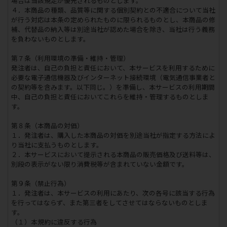
場合は当該規定が優先されるものとします。
４．本商品の種類、品質等に関する個別契約との不適合について当社
が行う対応は本条の定められたものに限られるものとし、本商品の修
補、代替品の納入等は別途当社が認めた場合を除き、当社は行う義務
を負わないものとします。
第７条（利用環境の準備・維持・管理）
発注者は、自己の負担と責任において、本サービスを利用するために
必要な電子通信機器及びインターネット接続環境（電気通信事業者と
の契約等を含みます。以下同じ。）を準備し、本サービスの利用期間
中、自己の負担と責任においてこれらを維持・管理するものとしま
す。
第８条（本商品の対価）
１．発注者は、購入した本商品の対価を別途当社が指定する方法によ
り当社に支払うものとします。
２．本サービスにおいて提示される本商品の販売価格及び送料等は、
別段の表示がない限り消費税等が含まれていない金額です。
第９条（禁止行為）
１．発注者は、本サービスの利用にあたり、次の各号に該当する行為
を行ってはならず、また第三者をしてさせてはならないものとしま
す。
（１）本規約に違反する行為