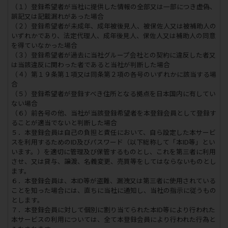
（１）登録希望者が当社に提供した情報の全部又は一部につき虚偽、
誤記又は記載漏れがあった場合
（２）登録希望者が未成年、成年被後見人、被保佐人又は被補助人の
いずれかであり、法定代理人、成年後見人、保佐人又は補助人の同意
を得ていなかった場合
（３）登録希望者が過去に当社グループ会社との契約に違反した者又
は当該違反に関わった者であると当社が判断した場合
（４）第１９条第１項又は同条第２項の各号のいずれかに該当する場
合
（５）登録希望者が登録すべき住所となる拠点を日本国内に有してい
ない場合
（６）前各号の他、当社が当該登録希望者を本登録会員として登録す
ることが適当でないと判断した場合
５．本登録会員は自己の負担と責任において、自ら設定した本サービ
スを利用するためのID及びパスワード（以下総称して「本ID等」とい
います。）を適切に管理及び保管するものとし、これを第三者に利用
させ、又は貸与、譲渡、名義変更、売買等をしてはならないものとし
ます。
６．本登録会員は、本ID等が盗難、漏洩又は第三者に使用されている
ことを知った場合には、直ちに当社に通知し、当社の指示に従うもの
とします。
７．本登録会員に対して個別に割り当てられた本ID等により行われた
本サービスの利用については、全て本登録会員により行われた行為と