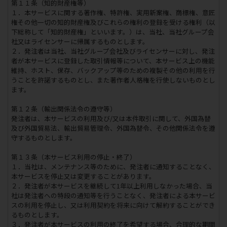
第１１条（知的財産権等）
１．本サービスに関する著作権、特許権、実用新案権、商標権、意匠
権その他一切の知的財産権及びこれらの権利の登録を受ける権利（以
下総称して「知的財産権」といいます。）は、当社、当社グループ会
社又はライセンサーに帰属するものとします。
２．発注者は当社、当社グループ会社及びライセンサーに対し、発注
者が本サービスに登録した取引情報等について、本サービス上の機能
維持、ホスト、保存、バックアップ等のための複製その他の利用を行
うことを許諾するものとし、また著作者人格権を行使しないものとし
ます。
第１２条（輸出関係法令の遵守等）
発注者は、本サービスの利用及び/又は本件取引に関して、外国為替
及び外国貿易法、輸出貿易管理令、外国為替令、その他関係法令を遵
守するものとします。
第１３条（本サービス利用の停止・終了）
１．当社は、メンテナンス等のために、発注者に通知することなく、
本サービスを停止又は変更することがあります。
２．発注者が本サービスを継続して1年以上利用しなかった場合、当
社は発注者への特段の通知等を行うことなく、発注者による本サービ
スの利用を停止し、又は利用契約を将来に向けて解約することができ
るものとします。
３．発注者が本サービスの利用の終了を希望する場合、合理的な期間