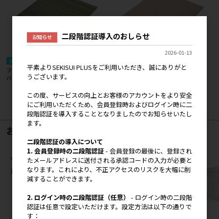
二段階認証導入のおしらせ
お知らせ
2026-01-13
受注生産品
受注生産品
平素よりSEKISUI PLUSをご利用いただき、誠にありがと
フロア畳［アースカラーコレクション］
フロア畳［アースカラーコレクション］
うございます。
バンブー
ローズクォーツ
この度、サービスの向上とお客様のアカウントをより安全
にご利用いただくため、会員登録時およびログイン時に二
12
件中 1〜12件目
段階認証を導入することとなりましたのでお知らせいたし
ます。
おすすめ商品
二段階認証の導入について
1. 会員登録時の二段階認証
- 会員登録の最後に、登録され
たメールアドレスに送付される承認コードの入力が必要と
なります。これにより、不正アクセスのリスクを大幅に削
減することができます。
2. ログイン時の二段階認証（任意）
- ログイン時の二段階
認証は任意で設定いただけます。設定方法は以下の通りで
す：