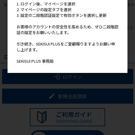
1. ログイン後、マイページを選択
セキスイ 耐火シーラント １本
抗菌GOOD！クリーンルーム用
油拭きウ
2. マイページの設定タブを選択
半導体クリーンルーム用シーリング
材 1本
3. 設定の二段階認証設定で有効ボタンを選択し更新
お客様のアカウントの安全性を高めるため、ぜひ二段階認
すべてのおすすめ商品を見る
証の設定をお願いいたします。
引き続き、SEKISUI PLUSをご愛顧賜りますようお願い申
し上げます。
ログイン
SEKISUI PLUS 事務局
ログイン
新規会員登録