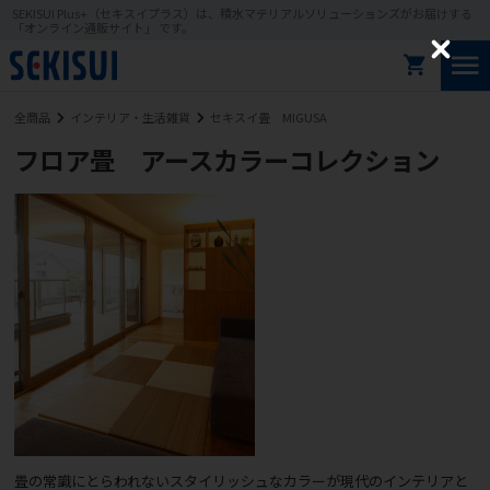
SEKISUI Plus+（セキスイプラス）は、積水マテリアルソリューションズがお届けする
「オンライン通販サイト」 です。
C
l
o
全商品
インテリア・生活雑貨
セキスイ畳 MIGUSA
s
e
フロア畳 アースカラーコレクション
畳の常識にとらわれないスタイリッシュなカラーが現代のインテリアと