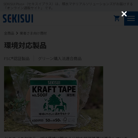
SEKISUI Plus+（セキスイプラス）は、積水マテリアルソリューションズがお届けする
「オンライン通販サイト」 です。
C
l
o
全商品
業者さま向け商材
s
e
環境対応製品
FSC®認証製品
グリーン購入法適合商品