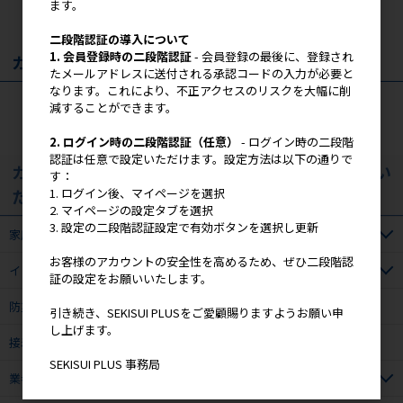
ます。
二段階認証の導入について
1. 会員登録時の二段階認証
- 会員登録の最後に、登録され
カート
たメールアドレスに送付される承認コードの入力が必要と
なります。これにより、不正アクセスのリスクを大幅に削
カートは空です
減することができます。
2. ログイン時の二段階認証（任意）
- ログイン時の二段階
認証は任意で設定いただけます。設定方法は以下の通りで
カテゴリ(業者さま向け商材はログイン頂くとご覧い
す：
1. ログイン後、マイページを選択
ただけます）
2. マイページの設定タブを選択
3. 設定の二段階認証設定で有効ボタンを選択し更新
家庭用品
お客様のアカウントの安全性を高めるため、ぜひ二段階認
インテリア・生活雑貨
証の設定をお願いいたします。
防災用品
引き続き、SEKISUI PLUSをご愛顧賜りますようお願い申
し上げます。
接着・補修材
SEKISUI PLUS 事務局
業者さま向け商材