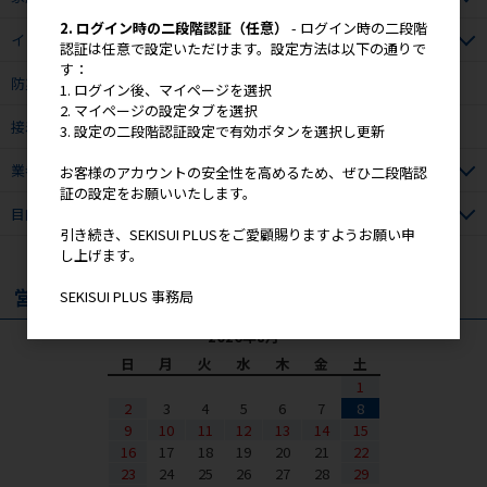
2. ログイン時の二段階認証（任意）
- ログイン時の二段階
インテリア・生活雑貨
認証は任意で設定いただけます。設定方法は以下の通りで
す：
防災用品
1. ログイン後、マイページを選択
2. マイページの設定タブを選択
接着・補修材
3. 設定の二段階認証設定で有効ボタンを選択し更新
業者さま向け商材
お客様のアカウントの安全性を高めるため、ぜひ二段階認
証の設定をお願いいたします。
目的から選ぶ（業者さま向け）
引き続き、SEKISUI PLUSをご愛顧賜りますようお願い申
し上げます。
営業日カレンダー
SEKISUI PLUS 事務局
2026年8月
日
月
火
水
木
金
土
1
2
3
4
5
6
7
8
9
10
11
12
13
14
15
16
17
18
19
20
21
22
23
24
25
26
27
28
29