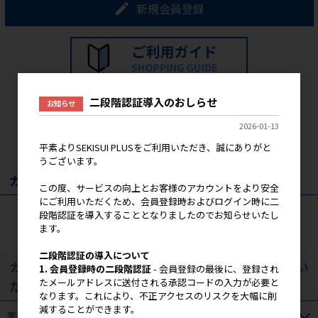
新規会員登録
二段階認証導入のおしらせ
お知らせ
2026-01-13
平素よりSEKISUI PLUSをご利用いただき、誠にありがと
うございます。
カート
この度、サービスの向上とお客様のアカウントをより安全
にご利用いただくため、会員登録時およびログイン時に二
カートは空です
段階認証を導入することとなりましたのでお知らせいたし
ます。
二段階認証の導入について
カテゴリ(業者さま向け商材はログイン頂くとご覧い
1. 会員登録時の二段階認証
- 会員登録の最後に、登録され
たメールアドレスに送付される承認コードの入力が必要と
ただけます）
なります。これにより、不正アクセスのリスクを大幅に削
減することができます。
家庭用品