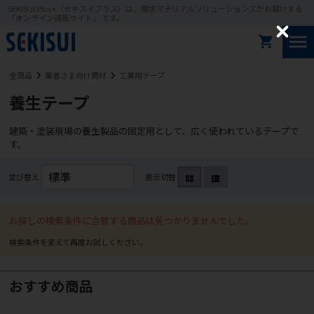
SEKISUI Plus+（セキスイプラス）は、積水マテリアルソリューションズがお届けする
「オンライン通販サイト」 です。
C
l
o
全商品
業者さま向け商材
工業用テープ
s
e
養生テープ
建築・塗装現場の養生製品の固定用として、広く使われているテープで
す。
並び替え
表示切替
お探しの検索条件に合致する商品は見つかりませんでした。
おすすめ商品