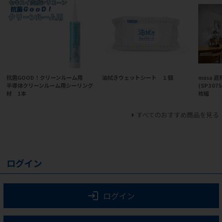
抗菌GOOD！クリーンルーム用
油拭きウェットシート １個
masa 
半導体クリーンルーム用シーリング
(SP30
材 1本
枚組
すべてのおすすめ商品を見る
ログイン
ログイン