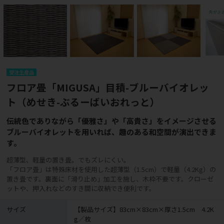
受注生産品
フロア畳「MIGUSA」目積-ブルーバイオレッ
ト（めせき-ぶるーばいおれっと）
伝統色でありながら「優雅さ」や「高貴さ」をイメージさせる
ブルーバイオレットを用いれば、趣のある和空間が演出できま
す。
超薄型、軽量の置き畳。でもズレにくい。
「フロア畳」は特殊床材を使用した超薄型（1.5cm）で軽量（4.2Kg）の
置き畳です。裏面に「滑り止め」加工を施し、木枠不要です。クローゼ
ットや、押入れなどのすき間に収納でき便利です。
サイズ
【製品サイズ】83cm×83cm×厚さ1.5cm 4.2K
g／枚