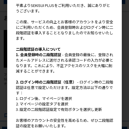
平素よりSEKISUI PLUSをご利用いただき、誠にありがと
うございます。
おすすめ商品
この度、サービスの向上とお客様のアカウントをより安全
にご利用いただくため、会員登録時およびログイン時に二
段階認証を導入することとなりましたのでお知らせいたし
ます。
二段階認証の導入について
1. 会員登録時の二段階認証
- 会員登録の最後に、登録され
たメールアドレスに送付される承認コードの入力が必要と
なります。これにより、不正アクセスのリスクを大幅に削
減することができます。
フロア畳専用枠材“MIGUSA
フロア畳専用枠材“MIGUSA
SLOPE”［ミグサスロープ］ コー
SLOPE”［ミグサスロープ］ スト
2. ログイン時の二段階認証（任意）
- ログイン時の二段階
ナー
レート
認証は任意で設定いただけます。設定方法は以下の通りで
す：
1. ログイン後、マイページを選択
2. マイページの設定タブを選択
3. 設定の二段階認証設定で有効ボタンを選択し更新
ログイン
お客様のアカウントの安全性を高めるため、ぜひ二段階認
証の設定をお願いいたします。