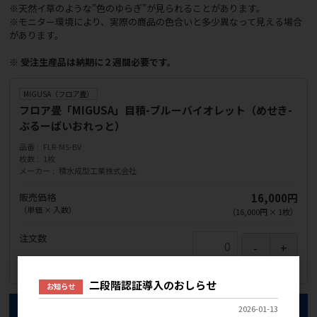
※天然イ草のような”色のゆらぎ”が見られることがあります。
※モニター環境により、実際の商品の色合いと多少異なって見える場合
があります。
※ 受注生産品は納期に２週間必要です。
MIGUSA（フロア畳）
フロア畳「MIGUSA」目積-ブルーバイオレット（めせき-
ぶるーばいおれっと）
品番
FLR-MS-BV
枚数
1枚
メーカー
積水成型工業株式会社
販売価格
16,000円
（単価 × 入数）
（
16,000円
×
1
枚
）
注文数
在庫
お問い合わせください
二段階認証導入のおしらせ
お知らせ
カートに入れる
2026-01-13