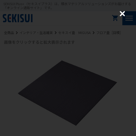
SEKISUI Plus+（セキスイプラス）は、積水マテリアルソリューションズがお届けする
「オンライン通販サイト」 です。
C
l
o
全商品
インテリア・生活雑貨
セキスイ畳 MIGUSA
フロア畳［目積］
s
e
画像をクリックすると拡大表示されます